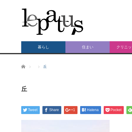
暮らし
住まい
クリニッ
ホーム
丘
丘
Tweet
Share
+1
Hatena
Pocket