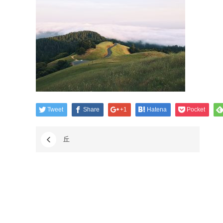
Tweet
Share
+1
Hatena
Pocket
丘