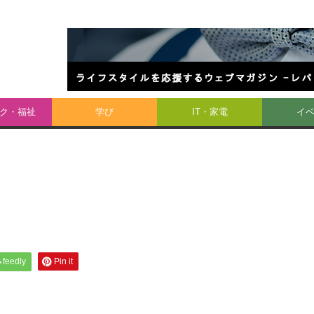
ク・福祉
学び
IT・家電
イ
feedly
Pin it