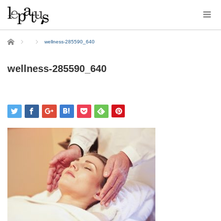
ホーム
wellness-285590_640
wellness-285590_640