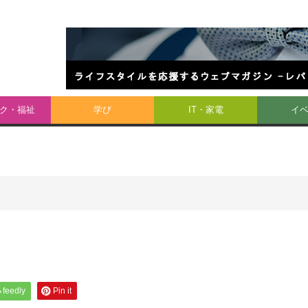
ク・福祉
学び
IT・家電
イ
ト
feedly
Pin it