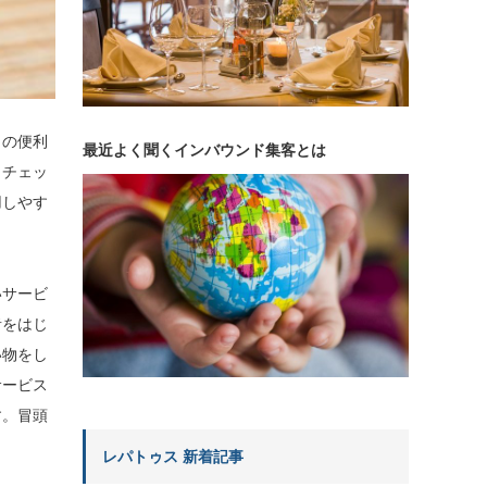
くの便利
最近よく聞くインバウンド集客とは
もチェッ
用しやす
いサービ
者をはじ
い物をし
サービス
す。冒頭
レパトゥス 新着記事