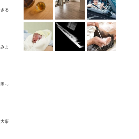
できる
てみま
、困っ
に大事