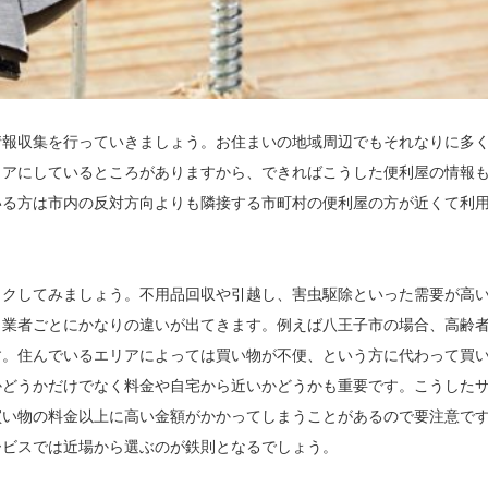
情報収集を行っていきましょう。お住まいの地域周辺でもそれなりに多
リアにしているところがありますから、できればこうした便利屋の情報
いる方は市内の反対方向よりも隣接する市町村の便利屋の方が近くて利
ックしてみましょう。不用品回収や引越し、害虫駆除といった需要が高
と業者ごとにかなりの違いが出てきます。例えば八王子市の場合、高齢
す。住んでいるエリアによっては買い物が不便、という方に代わって買
かどうかだけでなく料金や自宅から近いかどうかも重要です。こうした
買い物の料金以上に高い金額がかかってしまうことがあるので要注意で
ービスでは近場から選ぶのが鉄則となるでしょう。