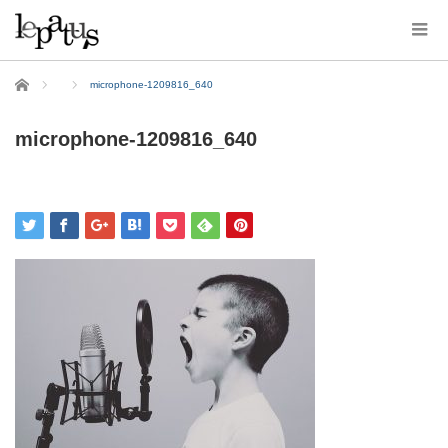
ホーム
microphone-1209816_640
microphone-1209816_640