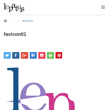
ホーム
favicon01
favicon01