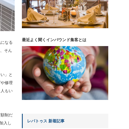
最近よく聞くインバウンド集客とは
気になる
」、そん
ない」と
グや修理
く人もい
定額制だ
レパトゥス 新着記事
加入し