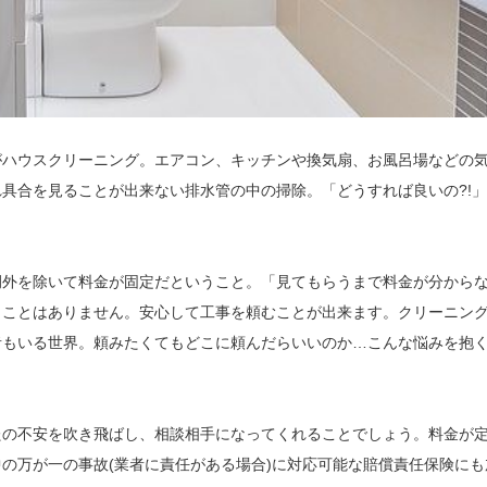
がハウスクリーニング。エアコン、キッチンや換気扇、お風呂場などの
具合を見ることが出来ない排水管の中の掃除。「どうすれば良いの?!
例外を除いて料金が固定だということ。「見てもらうまで料金が分から
うことはありません。安心して工事を頼むことが出来ます。クリーニン
者もいる世界。頼みたくてもどこに頼んだらいいのか…こんな悩みを抱
たの不安を吹き飛ばし、相談相手になってくれることでしょう。料金が
の万が一の事故(業者に責任がある場合)に対応可能な賠償責任保険にも