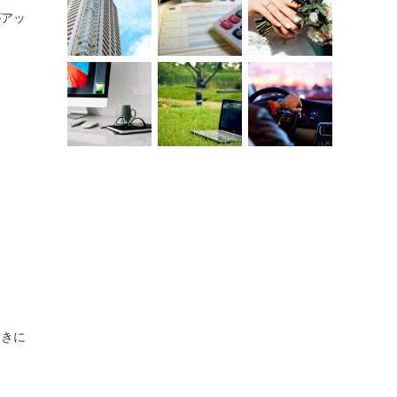
がアッ
ときに