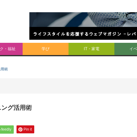
ク・福祉
学び
IT・家電
イ
活用術
ニング活用術
feedly
Pin it