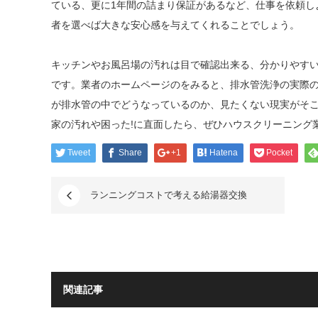
ている、更に1年間の詰まり保証があるなど、仕事を依頼し
者を選べば大きな安心感を与えてくれることでしょう。
キッチンやお風呂場の汚れは目で確認出来る、分かりやす
です。業者のホームページのをみると、排水管洗浄の実際
が排水管の中でどうなっているのか、見たくない現実がそ
家の汚れや困った!に直面したら、ぜひハウスクリーニング
Tweet
Share
+1
Hatena
Pocket
ランニングコストで考える給湯器交換
関連記事