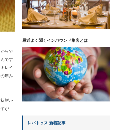
最近よく聞くインバウンド集客とは
いからで
ろんです
もキレイ
畳の痛み
る状態か
ですが、
レパトゥス 新着記事