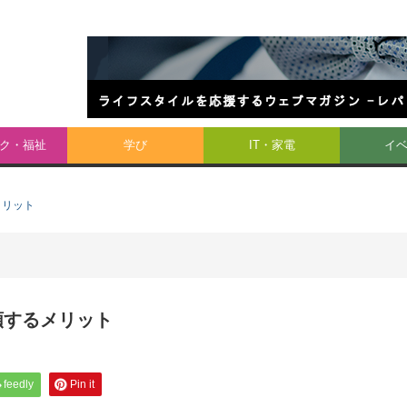
ク・福祉
学び
IT・家電
イ
メリット
頼するメリット
feedly
Pin it