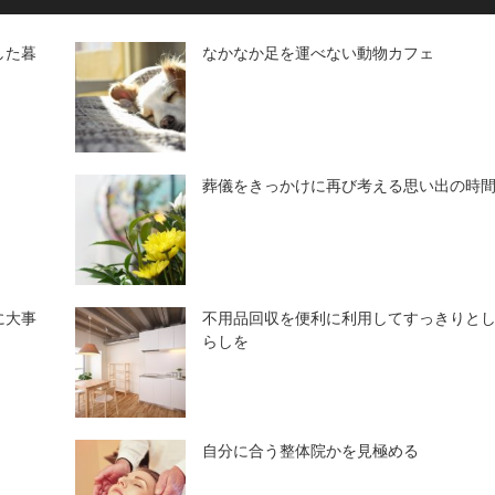
した暮
なかなか足を運べない動物カフェ
葬儀をきっかけに再び考える思い出の時
に大事
不用品回収を便利に利用してすっきりと
らしを
自分に合う整体院かを見極める