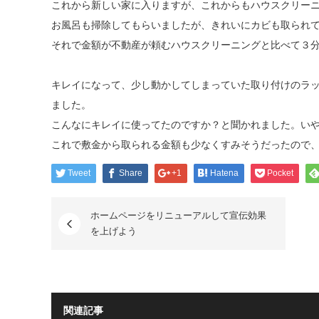
これから新しい家に入りますが、これからもハウスクリー
お風呂も掃除してもらいましたが、きれいにカビも取られ
それで金額が不動産が頼むハウスクリーニングと比べて３
キレイになって、少し動かしてしまっていた取り付けのラ
ました。
こんなにキレイに使ってたのですか？と聞かれました。い
これで敷金から取られる金額も少なくすみそうだったので
Tweet
Share
+1
Hatena
Pocket
ホームページをリニューアルして宣伝効果
を上げよう
関連記事