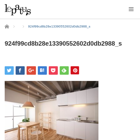
ホーム
924f99cd8b28e13390552602d0db2988_s
924f99cd8b28e13390552602d0db2988_s