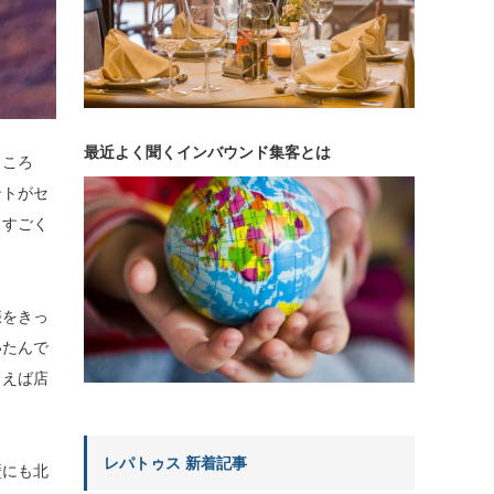
最近よく聞くインバウンド集客とは
ところ
ントがセ
、すごく
。
娠をきっ
いたんで
まえば店
レパトゥス 新着記事
壁にも北